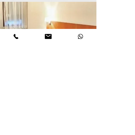
Beddy
Access
Ces chambres accessibles aux personnes à mobilité
réduite sont situées au rez-de-chaussée. Avec leurs
surfaces d'environs 20 m², elles bénéficient d’un
espace adapté pour se déplacer facilement en chaise
roulante. La salle de bain est entièrement aménagée
avec une douche à l’italienne bien équipée pour
assurer l'autonomie et le confort d'une personne à