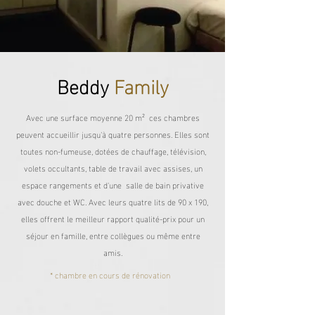
Beddy
Family
Avec une surface moyenne 20 m² ces chambres
peuvent accueillir jusqu'à quatre personnes. Elles sont
toutes non-fumeuse, dotées de chauffage, télévision,
volets occultants, table de travail avec assises, un
espace rangements et d'une salle de bain privative
avec douche et WC. Avec leurs quatre lits de 90 x 190,
elles offrent le meilleur rapport qualité-prix pour un
séjour en famille, entre collègues ou même entre
amis.
* chambre en cours de rénovation